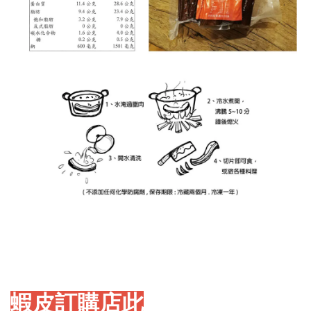
蝦皮訂購店此