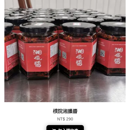
樸院湘臘醬
NT$ 290