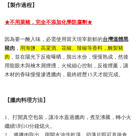
【製作過程】
★不用萊豬，完全不添加化學防腐劑★
因為要一醃入味，必需使用當天現宰新鮮的
台灣溫體黑
豬肉
，
用海鹽、高粱酒、花椒、辣椒等香料，醃製豬
肉
，並在陽光下反複曝晒，脫出水份，慢慢熟成，然後
用龍眼木與檜木屑煙燻，火候細心控制，反複煙薰，讓
木材的香味慢慢滲透臘肉，最終經歷15天才能完成。
【臘肉料理方法】
1、打開真空包裝，讓冷水蓋過臘肉，煮至沸騰，轉小火
繼續5到1O分鐘熄火。
2.、將臘肉取出，用開水沖洗乾淨，切薄片即可直接食