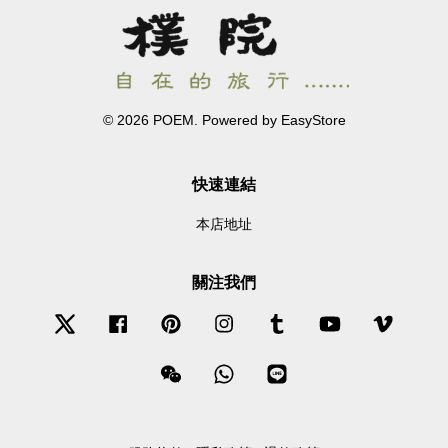
© 2026 POEM. Powered by
EasyStore
快速連結
本店地址
關注我們
Twitter
Facebook
Pinterest
Instagram
Tumblr
YouTube
Vimeo
Wechat
Whatsapp
Line