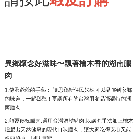
異鄉懷念好滋味〜飄著檜木香的湖南臘
肉
1.傳承爺爺的手藝： 讓思鄉新住民姊妹可以品嚐到家鄉
的味道，一解鄉愁！更讓所有的台灣朋友品嚐獨特的湖
南臘肉
2.顛覆傳統臘肉:選用台灣溫體豬肉,以講究手法加上檜木
燻製出天然健康的現代口味臘肉，讓大家吃得安心又能
齒頰留香，回味無窮