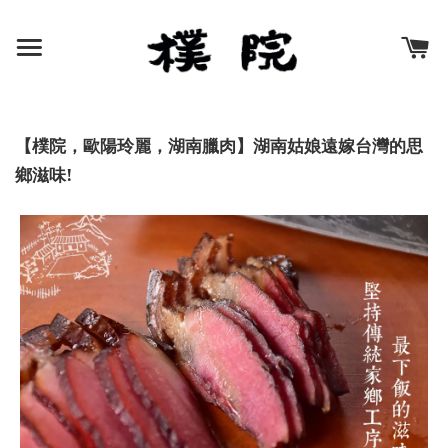
【樸院，歐陽玲麗，湖南臘肉】湖南姑娘遠嫁台灣的思
鄉滋味!