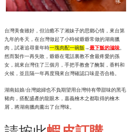
台灣美食雖好，但治癒不了湘妹子的思鄉心情，來台第
九年的冬天，在台灣做起了小時候爺爺常做的湖南臘
肉，試著追尋童年時
一塊肉配一碗飯
→
最下飯的滋味
。
然而製作一再失敗，爺爺在電話裏教不會最疼愛的孫
女，就來台灣住了三個月，手把手教會了醃製，香料和
火候，並且隔一年再度飛來台灣確認口味是否合格。
湖南姑娘/台灣媳婦也不負期望用台灣特有帶甜味的黑毛
豬肉，搭配盛產的龍眼木，嘉義檜木之都取得的檜木
屑，將湖南臘肉薰出了台灣味。
請按此
蝦皮訂購